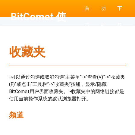
首
功
下
BitComet 使
页
能
载
用帮助
收藏夹
-可以通过勾选或取消勾选“主菜单”->“查看(V)”->“收藏夹
(F)”或点击“工具栏”->“收藏夹”按钮，显示/隐藏
BitComet用户界面收藏夹。 -收藏夹中的网络链接都是
使用当前操作系统的默认浏览器打开。
频道