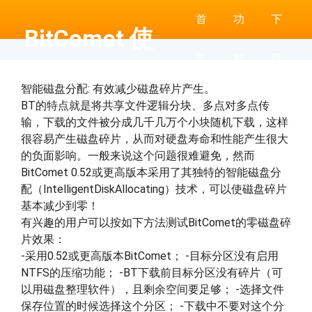
首
功
下
BitComet 使
页
能
载
用帮助
智能磁盘分配: 有效减少磁盘碎片产生。
BT的特点就是将共享文件逻辑分块、多点对多点传
输，下载的文件被分成几千几万个小块随机下载，这样
很容易产生磁盘碎片，从而对硬盘寿命和性能产生很大
的负面影响。一般来说这个问题很难避免，然而
BitComet 0.52或更高版本采用了其独特的智能磁盘分
配（IntelligentDiskAllocating）技术，可以使磁盘碎片
基本减少到零！
有兴趣的用户可以按如下方法测试BitComet的零磁盘碎
片效果：
-采用0.52或更高版本BitComet； -目标分区没有启用
NTFS的压缩功能； -BT下载前目标分区没有碎片（可
以用磁盘整理软件），且剩余空间要足够； -选择文件
保存位置的时候选择这个分区； -下载中不要对这个分