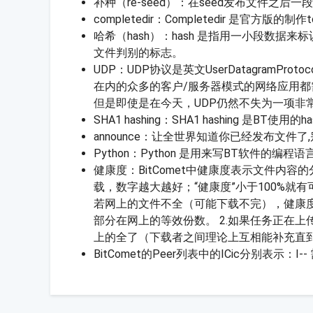
补种（re-seed）：在seed发布文件之后
completedir：Completedir 是官方版的制作
哈希（hash）：hash 是指用一小段数据来
文件判别的标志。
UDP：UDP协议是英文UserDatagr
在内的众多的客户/服务器模式的网络应用都
但是即使是在今天，UDP仍然不失为一项非
SHA1 hashing：SHA1 hashing 是BT使用的
announce：让全世界知道你已经发布文件
Python：Python 是用来写BT软件的编程语
健康度：BitComet中健康度表示文件内容
载，数字越大越好；“健康度”小于100%就
若网上的文件不全（可能下载不完），健康
部分在网上的等效份数。 2.如果任务正在
上的全了（下载者之间理论上互相能补充直
BitComet的Peer列表中的ICic分别表示：I-- 