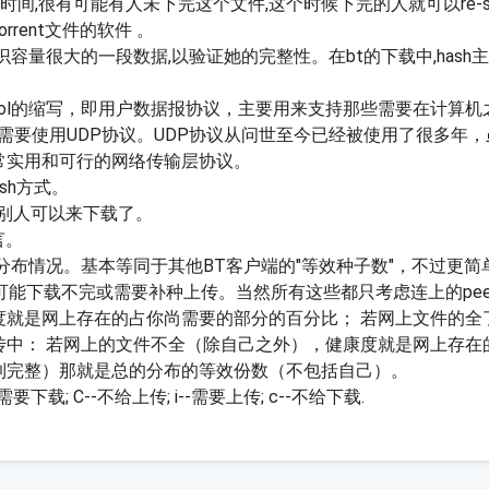
一段时间,很有可能有人未下完这个文件,这个时候下完的人就可以re-
torrent文件的软件 。
标识容量很大的一段数据,以验证她的完整性。在bt的下载中,hash
amProtocol的缩写，即用户数据报协议，主要用来支持那些需要
需要使用UDP协议。UDP协议从问世至今已经被使用了很多年
常实用和可行的网络传输层协议。
hash方式。
了,别人可以来下载了。
言。
的分布情况。基本等同于其他BT客户端的"等效种子数"，不过更简
有可能下载不完或需要补种上传。当然所有这些都只考虑连上的pee
度就是网上存在的占你尚需要的部分的百分比； 若网上文件的全
上传中： 若网上的文件不全（除自己之外），健康度就是网上存在
到完整）那就是总的分布的等效份数（不包括自己）。
需要下载; C--不给上传; i--需要上传; c--不给下载.